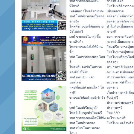
smf ขายของออนไลน์
ขายให้ได้ผล
ที่ไหนดี
โปรโมทวิธีการวาง
เทคนิคการโพสต์ขายของ
เพิ่มยอดขาย
smf โพสต์ขายของให้ยอด
ยอดขายไม่ดีควรทำอ
ขายปัง
ยอดขายตกเกิดจาก
โพสต์ขายของให้ยอดขาย
ทำไมต้องเพิ่มยอดข
ปังโพสฟรี
ขายฟรี
smf ขายของในกลุ่มซื้อ
ยอดการขาย คืออะไ
ขายสินค้า
กลยุทธ์เพิ่มยอดขาย
โพสขายของยังไงให้มีคน
โพสฟรีการกระตุ้น
ซื้อ
โปรโมทกระตุ้นยอ
smf โพสขายของแบบไหน
โปรโมทฟรีออนไลน์ก
ดี
ยอดขาย
โพสฟรีแคปชั่นโพสขาย
ประกาศฟรีเพิ่มยอ
ของยังไงให้ปัง
ลงประกาศเพิ่มยอด
smf แคปชั่นแม่ค้า
ฝากร้านฟรีเพิ่มยอ
ออนไลน์
ลงประกาศฟรีใหม่ ๆ 
แคปชั่นแม่ค้าออนไลน์ โพ
ยอดขาย
สฟรี
เว็บประกาศฟรีเพิ่
ขายของให้ออร์เดอร์เข้ารัว
Post ฟรี
ๆ
ประกาศขายของฟรี
smf โพสต์เรียกลูกค้า
ประกาศฟรี
โพสต์เรียกลูกค้าโพสฟรี
โพส SEO
smf ขายของออนไลน์ให้ปัง
ลงโฆษณาฟรี
smf โพสต์ขายของ
โปรโมทเพจร้านค้า
smf เขียนโพสขายของ
โดนๆ